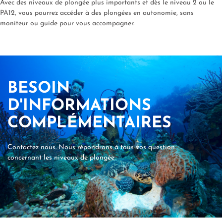
Avec des niveaux de plongée plus importants et dès le niveau 2 ou le
PA12, vous pourrez accéder à des plongées en autonomie, sans
moniteur ou guide pour vous accompagner.
BESOIN
D'INFORMATIONS
COMPLÉMENTAIRES
Contactez nous. Nous répondrons à tous vos question
concernant les niveaux de plongée