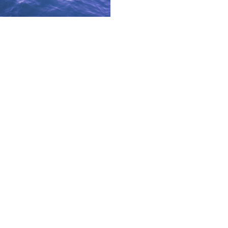
nger avec
mbre, en groupe, ou pour
éneau pour un baptême de
our une formation.