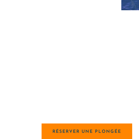
Envie de venir plo
nous ?
Le Centre ISA vous accueille d’avril à nove
une plongée individuelle.
Vous avez la possibilité de réserver un cr
plongée, pour une plongée de groupe, ou p
RÉSERVER UNE PLONGÉE