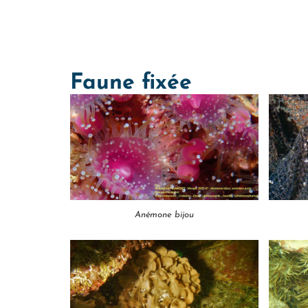
Faune fixée
Anémone bijou