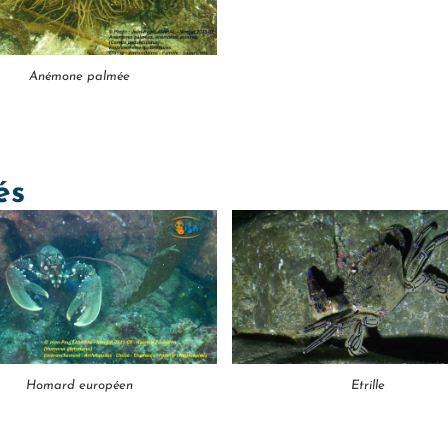
Anémone palmée
és
Homard européen
Etrille